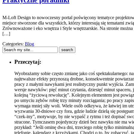
Praktyczne poradniki
M-Loft Design to nowoczesny portal poświęcony tematyce projektowa
miejsce stworzone dla wszystkich, którzy interesują się tematami z
Zrównoważone i eko wnętrza i Style wnętrzarskie. Na stronie możn
[…]
Categories:
Blog
Przeczytaj:
Wyobrażamy sobie często zmianę jako coś spektakularnego: nag
najtrwalsze efekty przynoszą drobne, konsekwentnie powtarzane
pracy z małymi nawykami jest realistyczny punkt wyjścia. Zami
wersje nawyków: pięć minut czytania, dziesięć minut spaceru, 
kolejną “życiową rewolucję”. Kolejnym elementem jest powią
po umyciu zębów robię trzy minuty rozciągania; po pracy zapi
wymaga mniej siły woli. Wiele osób odkrywa, że łatwiej im utr
wyzwania 30-dniowe czy fora, gdzie ludzie dzielą się postępam
“czek-iny”, motywuje, by nie wypaść z rytmu i też dopisać swo
stracone. Tymczasem pojedynczy dzień bez nawyku nie ma więk
przykład: “Jeśli ominę dwa dni, trzeciego robię tylko minima
telefonie, kalendarz z krzyżykami. Chodzi o to, by zobaczyć, 