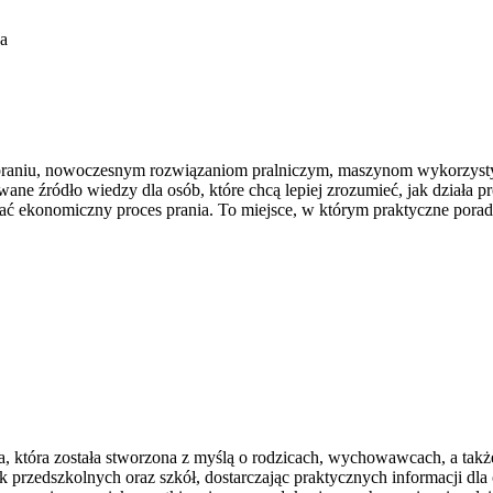
a
 praniu, nowoczesnym rozwiązaniom pralniczym, maszynom wykorzysty
 źródło wiedzy dla osób, które chcą lepiej zrozumieć, jak działa prof
ać ekonomiczny proces prania. To miejsce, w którym praktyczne porady 
wa, która została stworzona z myślą o rodzicach, wychowawcach, a ta
 przedszkolnych oraz szkół, dostarczając praktycznych informacji dla