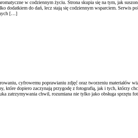
y aromatyczne w codziennym życiu. Strona skupia się na tym, jak susz
ylko dodatkiem do dań, lecz stają się codziennym wsparciem. Serwis
snych […]
waniu, cyfrowemu poprawianiu zdjęć oraz tworzeniu materiałów wizual
które dopiero zaczynają przygodę z fotografią, jak i tych, którzy ch
tuka zatrzymywania chwil, rozumiana nie tylko jako obsługa sprzętu fo