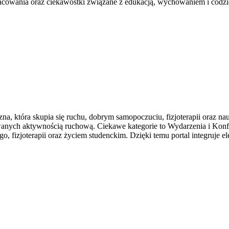
pracowania oraz ciekawostki związane z edukacją, wychowaniem i cod
na, która skupia się ruchu, dobrym samopoczuciu, fizjoterapii oraz 
nych aktywnością ruchową. Ciekawe kategorie to Wydarzenia i Konferen
o, fizjoterapii oraz życiem studenckim. Dzięki temu portal integruje