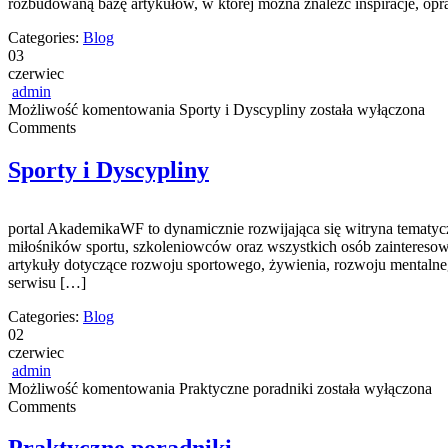
rozbudowaną bazę artykułów, w której można znaleźć inspiracje, o
Categories:
Blog
03
czerwiec
admin
Możliwość komentowania
Sporty i Dyscypliny
została wyłączona
Comments
Sporty i Dyscypliny
portal AkademikaWF to dynamicznie rozwijająca się witryna tematycz
miłośników sportu, szkoleniowców oraz wszystkich osób zainteresowa
artykuły dotyczące rozwoju sportowego, żywienia, rozwoju mentalneg
serwisu […]
Categories:
Blog
02
czerwiec
admin
Możliwość komentowania
Praktyczne poradniki
została wyłączona
Comments