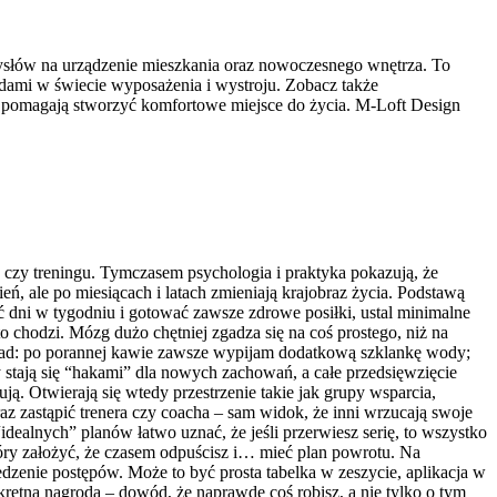
mysłów na urządzenie mieszkania oraz nowoczesnego wnętrza. To
ndami w świecie wyposażenia i wystroju. Zobacz także
e pomagają stworzyć komfortowe miejsce do życia. M-Loft Design
 czy treningu. Tymczasem psychologia i praktyka pokazują, że
ń, ale po miesiącach i latach zmieniają krajobraz życia. Podstawą
ęć dni w tygodniu i gotować zawsze zdrowe posiłki, ustal minimalne
o chodzi. Mózg dużo chętniej zgadza się na coś prostego, niż na
ład: po porannej kawie zawsze wypijam dodatkową szklankę wody;
 stają się “hakami” dla nowych zachowań, a całe przedsięwzięcie
ą. Otwierają się wtedy przestrzenie takie jak grupy wsparcia,
raz zastąpić trenera czy coacha – sam widok, że inni wrzucają swoje
dealnych” planów łatwo uznać, że jeśli przerwiesz serię, to wszystko
óry założyć, że czasem odpuścisz i… mieć plan powrotu. Na
dzenie postępów. Może to być prosta tabelka w zeszycie, aplikacja w
kretna nagroda – dowód, że naprawdę coś robisz, a nie tylko o tym