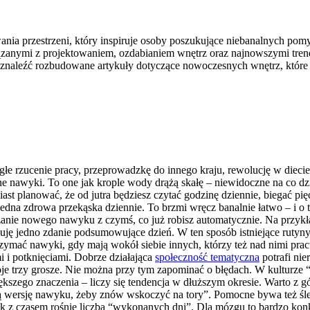
nia przestrzeni, który inspiruje osoby poszukujące niebanalnych po
wiązanymi z projektowaniem, ozdabianiem wnętrz oraz najnowszymi tre
a znaleźć rozbudowane artykuły dotyczące nowoczesnych wnętrz, któr
łe rzucenie pracy, przeprowadzkę do innego kraju, rewolucję w diecie
 nawyki. To one jak krople wody drążą skałę – niewidoczne na co dzie
ast planować, że od jutra będziesz czytać godzinę dziennie, biegać pi
jedna zdrowa przekąska dziennie. To brzmi wręcz banalnie łatwo – i o t
zanie nowego nawyku z czymś, co już robisz automatycznie. Na przyk
suję jedno zdanie podsumowujące dzień. W ten sposób istniejące rutyny
zymać nawyki, gdy mają wokół siebie innych, którzy też nad nimi pracuj
i i potknięciami. Dobrze działająca
społeczność tematyczna
potrafi nie
je trzy grosze. Nie można przy tym zapominać o błędach. W kulturze “i
szego znaczenia – liczy się tendencja w dłuższym okresie. Warto z g
lną wersję nawyku, żeby znów wskoczyć na tory”. Pomocne bywa też śle
jak z czasem rośnie liczba “wykonanych dni”. Dla mózgu to bardzo kon