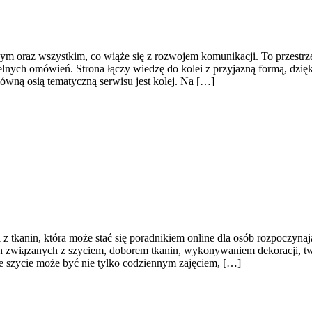
ym oraz wszystkim, co wiąże się z rozwojem komunikacji. To przestrze
telnych omówień. Strona łączy wiedzę do kolei z przyjazną formą, dz
Główną osią tematyczną serwisu jest kolej. Na […]
z tkanin, która może stać się poradnikiem online dla osób rozpoczynając
ach związanych z szyciem, doborem tkanin, wykonywaniem dekoracji,
że szycie może być nie tylko codziennym zajęciem, […]