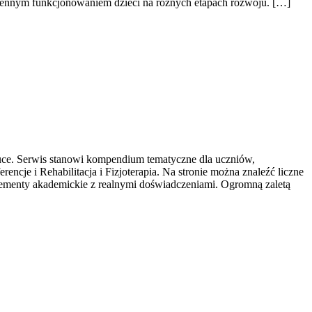
ziennym funkcjonowaniem dzieci na różnych etapach rozwoju. […]
nauce. Serwis stanowi kompendium tematyczne dla uczniów,
cje i Rehabilitacja i Fizjoterapia. Na stronie można znaleźć liczne
 elementy akademickie z realnymi doświadczeniami. Ogromną zaletą