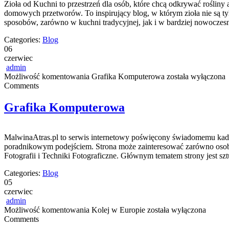
Zioła od Kuchni to przestrzeń dla osób, które chcą odkrywać roślin
domowych przetworów. To inspirujący blog, w którym zioła nie są t
sposobów, zarówno w kuchni tradycyjnej, jak i w bardziej nowocze
Categories:
Blog
06
czerwiec
admin
Możliwość komentowania
Grafika Komputerowa
została wyłączona
Comments
Grafika Komputerowa
MalwinaAtras.pl to serwis internetowy poświęcony świadomemu kadro
poradnikowym podejściem. Strona może zainteresować zarówno osoby, 
Fotografii i Techniki Fotograficzne. Głównym tematem strony jest sz
Categories:
Blog
05
czerwiec
admin
Możliwość komentowania
Kolej w Europie
została wyłączona
Comments