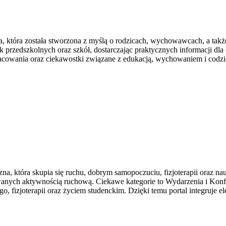
wa, która została stworzona z myślą o rodzicach, wychowawcach, a ta
 przedszkolnych oraz szkół, dostarczając praktycznych informacji dla
pracowania oraz ciekawostki związane z edukacją, wychowaniem i cod
na, która skupia się ruchu, dobrym samopoczuciu, fizjoterapii oraz 
nych aktywnością ruchową. Ciekawe kategorie to Wydarzenia i Konferen
o, fizjoterapii oraz życiem studenckim. Dzięki temu portal integruje