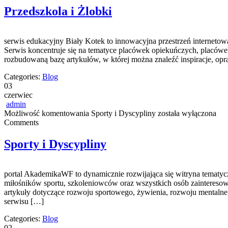
Przedszkola i Żlobki
serwis edukacyjny Biały Kotek to innowacyjna przestrzeń interneto
Serwis koncentruje się na tematyce placówek opiekuńczych, placówek
rozbudowaną bazę artykułów, w której można znaleźć inspiracje, o
Categories:
Blog
03
czerwiec
admin
Możliwość komentowania
Sporty i Dyscypliny
została wyłączona
Comments
Sporty i Dyscypliny
portal AkademikaWF to dynamicznie rozwijająca się witryna tematycz
miłośników sportu, szkoleniowców oraz wszystkich osób zainteresowa
artykuły dotyczące rozwoju sportowego, żywienia, rozwoju mentalneg
serwisu […]
Categories:
Blog
02