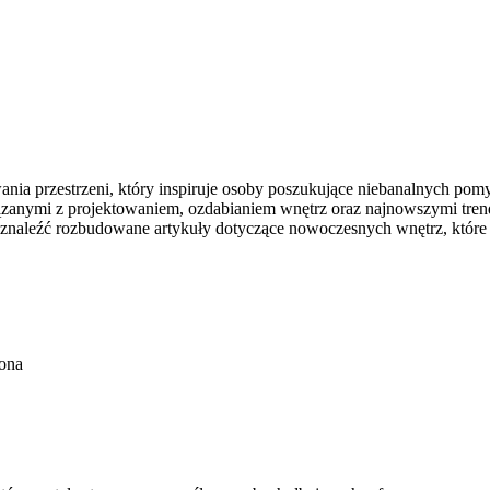
nia przestrzeni, który inspiruje osoby poszukujące niebanalnych po
wiązanymi z projektowaniem, ozdabianiem wnętrz oraz najnowszymi tre
a znaleźć rozbudowane artykuły dotyczące nowoczesnych wnętrz, któr
ona