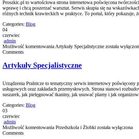
Proszkic.pl to wartościowa strona internetowa poświęcona twórczości 
wprawę i chcą poszerzać warsztat. Serwis skupia się na wskazówk
różnych technik krawieckich w praktyce. To portal, który pokazuje, 
Categories:
Blog
04
czerwiec
admin
Możliwość komentowania
Artykuły Specjalistyczne
została wyłączon
Comments
Artykuły Specjalistyczne
Urządzenia Pralnicze to tematyczny serwis internetowy poświęcony
usługowych oraz zakładach przemysłowych. Strona stanowi rozbudowane
suszarek, jak pielęgnować tkaniny, jak usuwać plamy i jak organizow
Categories:
Blog
03
czerwiec
admin
Możliwość komentowania
Przedszkola i Żlobki
została wyłączona
Comments