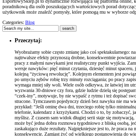
EsportowySklep.pl to dynamicznie rozwijająca się platforma online, 
poradnikową dla osób poszukujących wartościowych porad dotyczącyc
użytkownik może znaleźć pomysły, które pomogą mu w wyborze odpow
Categories:
Blog
Przeczytaj:
Wyobrażamy sobie często zmianę jako coś spektakularnego: nag
najtrwalsze efekty przynoszą drobne, konsekwentnie powtarzane
pracy z małymi nawykami jest realistyczny punkt wyjścia. Zami
wersje nawyków: pięć minut czytania, dziesięć minut spaceru, 
kolejną “życiową rewolucję”. Kolejnym elementem jest powią
po umyciu zębów robię trzy minuty rozciągania; po pracy zapi
wymaga mniej siły woli. Wiele osób odkrywa, że łatwiej im utr
wyzwania 30-dniowe czy fora, gdzie ludzie dzielą się postępam
“czek-iny”, motywuje, by nie wypaść z rytmu i też dopisać swo
stracone. Tymczasem pojedynczy dzień bez nawyku nie ma więk
przykład: “Jeśli ominę dwa dni, trzeciego robię tylko minima
telefonie, kalendarz z krzyżykami. Chodzi o to, by zobaczyć, 
myślisz. Z czasem sam widok długiej serii staje się motywacją
może być jedna dobra rozmowa tygodniowo z bliską osobą, jedn
zaskakująco duże rezultaty. Najpiękniejsze jest to, że praca n
konsekwencję. Zamiast żyć od wielkiego postanowienia do wielk