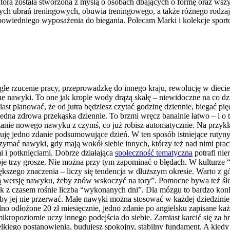
która została stworzona z myślą o osobach dbających o formę oraz wszy
h ubrań treningowych, obuwia treningowego, a także różnego rodzaju
iedniego wyposażenia do biegania. Polecam Marki i kolekcje sporto
łe rzucenie pracy, przeprowadzkę do innego kraju, rewolucję w diecie
 nawyki. To one jak krople wody drążą skałę – niewidoczne na co dzie
ast planować, że od jutra będziesz czytać godzinę dziennie, biegać pi
jedna zdrowa przekąska dziennie. To brzmi wręcz banalnie łatwo – i o t
zanie nowego nawyku z czymś, co już robisz automatycznie. Na przyk
suję jedno zdanie podsumowujące dzień. W ten sposób istniejące rutyny
zymać nawyki, gdy mają wokół siebie innych, którzy też nad nimi pracuj
i i potknięciami. Dobrze działająca
społeczność tematyczna
potrafi nie
je trzy grosze. Nie można przy tym zapominać o błędach. W kulturze “i
szego znaczenia – liczy się tendencja w dłuższym okresie. Warto z g
lną wersję nawyku, żeby znów wskoczyć na tory”. Pomocne bywa też śle
jak z czasem rośnie liczba “wykonanych dni”. Dla mózgu to bardzo kon
, by jej nie przerwać. Małe nawyki można stosować w każdej dziedzini
o odłożone 20 zł miesięcznie, jedno zdanie po angielsku zapisane ka
a mikropoziomie uczy innego podejścia do siebie. Zamiast karcić się za
iego postanowienia, budujesz spokojny, stabilny fundament. A kiedy z