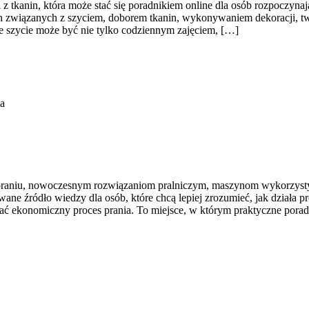
z tkanin, która może stać się poradnikiem online dla osób rozpoczynając
ach związanych z szyciem, doborem tkanin, wykonywaniem dekoracji,
że szycie może być nie tylko codziennym zajęciem, […]
a
 praniu, nowoczesnym rozwiązaniom pralniczym, maszynom wykorzysty
 źródło wiedzy dla osób, które chcą lepiej zrozumieć, jak działa prof
ać ekonomiczny proces prania. To miejsce, w którym praktyczne porady 