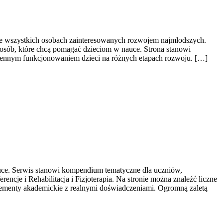
kże wszystkich osobach zainteresowanych rozwojem najmłodszych.
 osób, które chcą pomagać dzieciom w nauce. Strona stanowi
ziennym funkcjonowaniem dzieci na różnych etapach rozwoju. […]
nauce. Serwis stanowi kompendium tematyczne dla uczniów,
cje i Rehabilitacja i Fizjoterapia. Na stronie można znaleźć liczne
 elementy akademickie z realnymi doświadczeniami. Ogromną zaletą