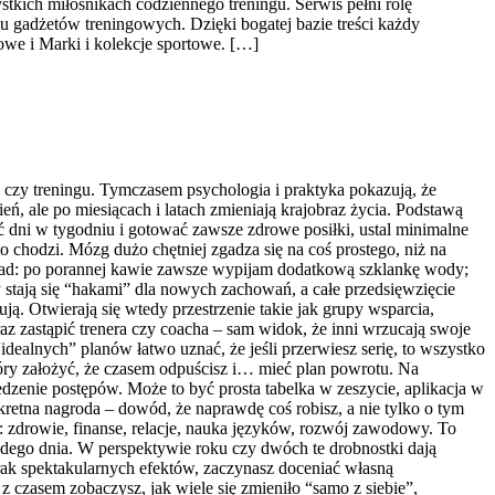
stkich miłośnikach codziennego treningu. Serwis pełni rolę
 gadżetów treningowych. Dzięki bogatej bazie treści każdy
we i Marki i kolekcje sportowe. […]
 czy treningu. Tymczasem psychologia i praktyka pokazują, że
ń, ale po miesiącach i latach zmieniają krajobraz życia. Podstawą
ęć dni w tygodniu i gotować zawsze zdrowe posiłki, ustal minimalne
o chodzi. Mózg dużo chętniej zgadza się na coś prostego, niż na
ład: po porannej kawie zawsze wypijam dodatkową szklankę wody;
 stają się “hakami” dla nowych zachowań, a całe przedsięwzięcie
ą. Otwierają się wtedy przestrzenie takie jak grupy wsparcia,
raz zastąpić trenera czy coacha – sam widok, że inni wrzucają swoje
dealnych” planów łatwo uznać, że jeśli przerwiesz serię, to wszystko
óry założyć, że czasem odpuścisz i… mieć plan powrotu. Na
dzenie postępów. Może to być prosta tabelka w zeszycie, aplikacja w
kretna nagroda – dowód, że naprawdę coś robisz, a nie tylko o tym
e: zdrowie, finanse, relacje, nauka języków, rozwój zawodowy. To
żdego dnia. W perspektywie roku czy dwóch te drobnostki dają
 brak spektakularnych efektów, zaczynasz doceniać własną
 czasem zobaczysz, jak wiele się zmieniło “samo z siebie”,